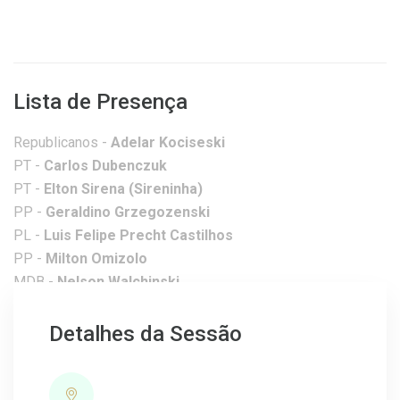
Lista de Presença
Republicanos -
Adelar Kociseski
PT -
Carlos Dubenczuk
PT -
Elton Sirena (Sireninha)
PP -
Geraldino Grzegozenski
PL -
Luis Felipe Precht Castilhos
PP -
Milton Omizolo
MDB -
Nelson Walchinski
PTB -
Rodrigo Mustefaga (Butcha)
PP -
Vanja Fronza
Detalhes da Sessão