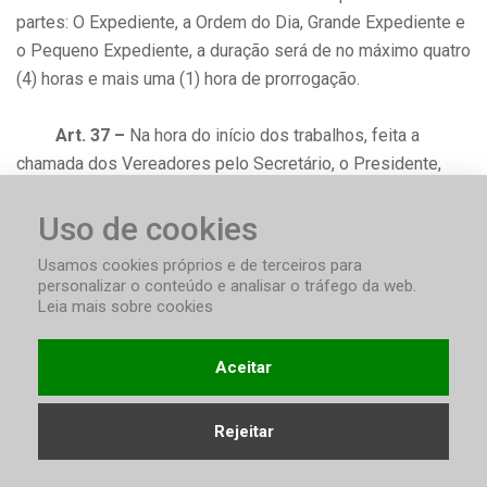
partes: O Expediente, a Ordem do Dia, Grande Expediente e
o Pequeno Expediente, a duração será de no máximo quatro
(4) horas e mais uma (1) hora de prorrogação.
Art. 37 –
Na hora do início dos trabalhos, feita a
chamada dos Vereadores pelo Secretário, o Presidente,
havendo número legal, declarará aberta a sessão.
Uso de cookies
Parágrafo Único –
Não havendo número legal, o
Usamos cookies próprios e de terceiros para
Presidente efetivo ou eventual aguardará durante 15
personalizar o conteúdo e analisar o tráfego da web.
minutos que aquele se complete e, caso assim não ocorra,
Leia mais sobre cookies
fará lavrar ata sintética pelo Secretário efetivo ou AD HOC,
com o registro dos nomes dos Vereadores presentes,
Aceitar
declarando, em seguida, prejudicada a realização da
sessão.
Rejeitar
Art. 38 –
A ata da sessão anterior ficará à disposição