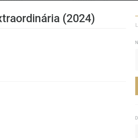
traordinária (2024)
L
N
D