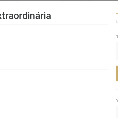
traordinária
L
N
D