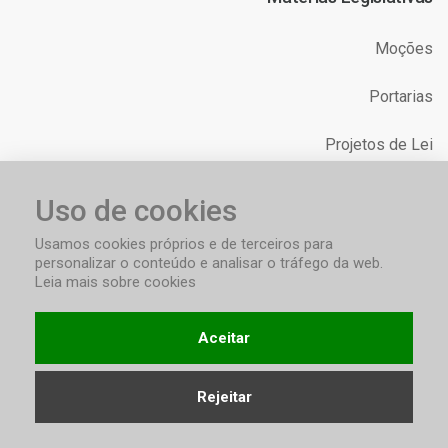
Moções
Portarias
Projetos de Lei
Relatórios
Uso de cookies
Requerimentos
Usamos cookies próprios e de terceiros para
personalizar o conteúdo e analisar o tráfego da web.
Leia mais sobre cookies
Aceitar
Termos & Condições
Privacidade
Acessibilidade
Rejeitar
Copyright © 2026 - Câmara Municipal de Vereadores de Áurea/RS